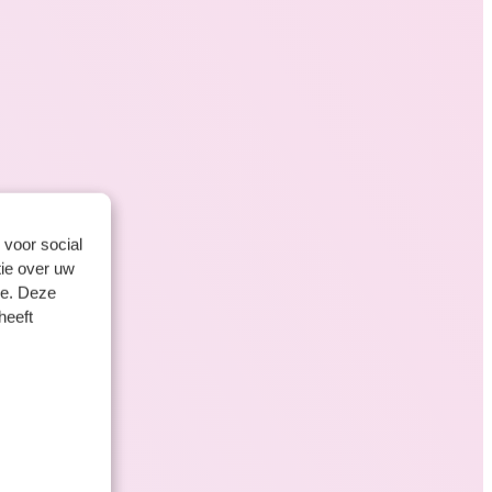
 voor social
ie over uw
se. Deze
heeft