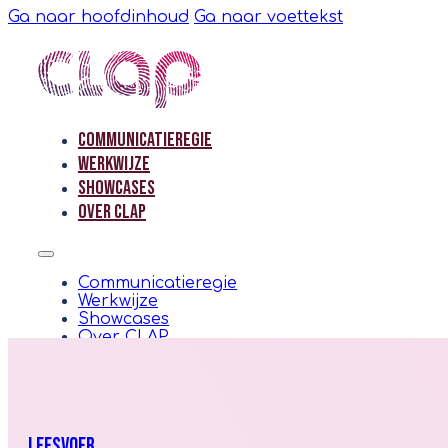
Ga naar hoofdinhoud
Ga naar voettekst
Communicatieregie
Communicatieregie
Werkwijze
Werkwijze
Showcases
Showcases
Over CLAP
Over CLAP
Communicatieregie
Werkwijze
Communicatieregie
Showcases
Werkwijze
Over CLAP
Showcases
Over CLAP
Contact
Contact
LEESVOER