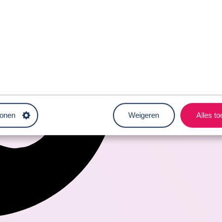
tonen
Weigeren
Alles t