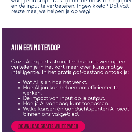
wat jij erin stopt. Dus tijd om de basis te begrijpe
en de input te verbeteren. Ingewikkeld? Dat valt
reuze mee, we helpen je op weg!
AI in een notendop
Onze AI-experts stroopten hun mouwen op en
vertellen je in het kort meer over kunstmatige
intelligentie. In het gratis pdf-bestand ontdek je:
Wat AI is en hoe het werkt.
Hoe AI jou kan helpen om efficiënter te
werken.
De impact van input op je output.
Hoe je AI vandaag kunt toepassen.
Welke kansen én aandachtspunten AI biedt
binnen ons vakgebied.
Download gratis whitepaper