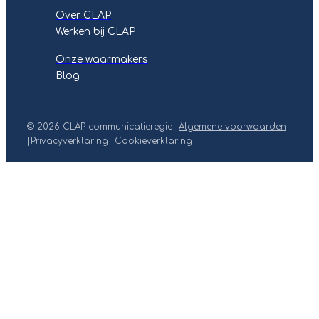
Over CLAP
Werken bij CLAP
Onze waarmakers
Blog
© 2026 CLAP communicatieregie |
Algemene voorwaarden
|
Privacyverklaring |
Cookieverklaring