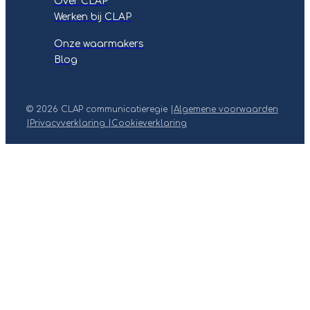
Over CLAP
Werken bij CLAP
Onze waarmakers
Blog
© 2026 CLAP communicatieregie |
Algemene voorwaarden
|
Privacyverklaring |
Cookieverklaring