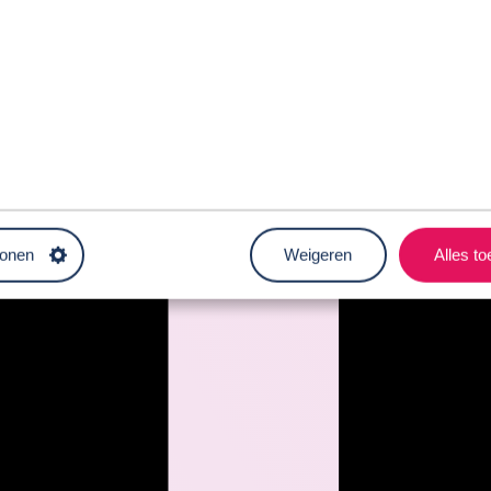
tonen
Weigeren
Alles t