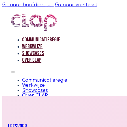
Ga naar hoofdinhoud
Ga naar voettekst
Communicatieregie
Communicatieregie
Werkwijze
Werkwijze
Showcases
Showcases
Over CLAP
Over CLAP
Communicatieregie
Werkwijze
Communicatieregie
Showcases
Werkwijze
Over CLAP
Showcases
Over CLAP
Contact
Contact
LEESVOER